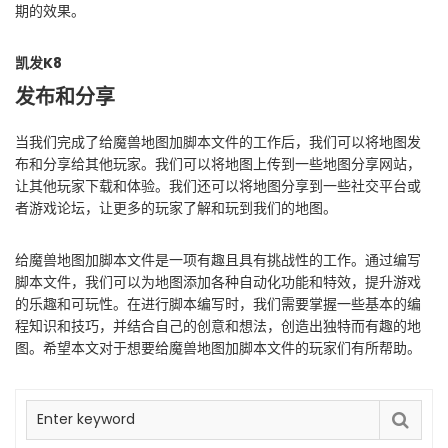
期的效果。
凯发K8
发布和分享
当我们完成了给魔兽地图加脚本文件的工作后，我们可以将地图发
布和分享给其他玩家。我们可以将地图上传到一些地图分享网站，
让其他玩家下载和体验。我们还可以将地图分享到一些社交平台或
者游戏论坛，让更多的玩家了解和玩到我们的地图。
给魔兽地图加脚本文件是一项有趣且具有挑战性的工作。通过编写
脚本文件，我们可以为地图添加各种自动化功能和特效，提升游戏
的乐趣和可玩性。在进行脚本编写时，我们需要掌握一些基本的编
程知识和技巧，并结合自己的创意和想法，创造出独特而有趣的地
图。希望本文对于想要给魔兽地图加脚本文件的玩家们有所帮助。