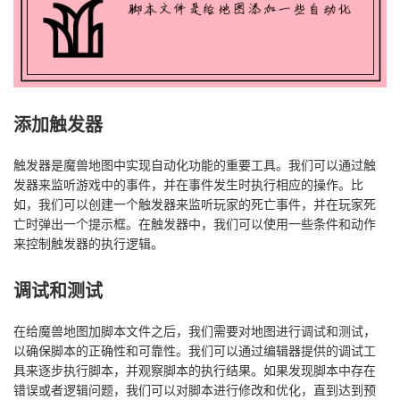
添加触发器
触发器是魔兽地图中实现自动化功能的重要工具。我们可以通过触
发器来监听游戏中的事件，并在事件发生时执行相应的操作。比
如，我们可以创建一个触发器来监听玩家的死亡事件，并在玩家死
亡时弹出一个提示框。在触发器中，我们可以使用一些条件和动作
来控制触发器的执行逻辑。
调试和测试
在给魔兽地图加脚本文件之后，我们需要对地图进行调试和测试，
以确保脚本的正确性和可靠性。我们可以通过编辑器提供的调试工
具来逐步执行脚本，并观察脚本的执行结果。如果发现脚本中存在
错误或者逻辑问题，我们可以对脚本进行修改和优化，直到达到预