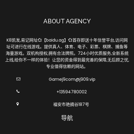
ABOUT AGENCY
K8凯发,易记网址💞【baidu.ag】💞首存即送十年信誉平台,访问网
址可进行在线游戏。提供真人、体育、电子、彩票、棋牌、捕鱼等
海量游戏。双机构授权,拥有合法牌照。724小时优质服务,全新系统
上线,给你不一样的体验！让您的资金得到最完善的保障,无后顾之忧,
专业值得信赖的网站。
Gamej9com@j909.vip
+13594780002
福安市艳摘谷187号
导航