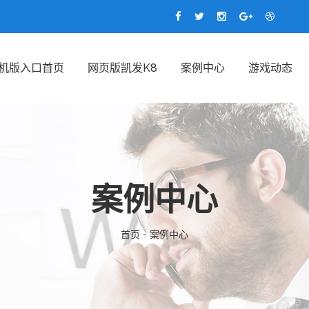
机版入口首页
网页版凯发K8
案例中心
游戏动态
案例中心
首页 - 案例中心