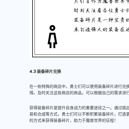
4.3 装备碎片兑换
在一些特殊的商店中，勇士们可以使用装备碎片进行兑
得。及时关注这些商店的商品，可以根据自己的需求进
获得装备碎片是提升自身战力的重要途径之一。通过挑战
易和合成等方式，勇士们可以不断积累装备碎片，打造
的方式来获得装备碎片，助力于魔兽世界的征程！