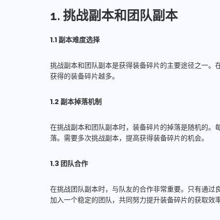
1. 挑战副本和团队副本
1.1 副本难度选择
挑战副本和团队副本是获得装备碎片的主要途径之一。
获得的装备碎片越多。
1.2 副本掉落机制
在挑战副本和团队副本时，装备碎片的掉落是随机的。每
落。需要多次挑战副本，提高获得装备碎片的机会。
1.3 团队合作
在挑战团队副本时，与队友的合作非常重要。只有通过良
加入一个稳定的团队，共同努力提升装备碎片的获取效