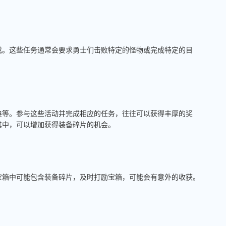
成。这些任务通常会要求勇士们击败特定的怪物或完成特定的目
典等。参与这些活动并完成相应的任务，往往可以获得丰厚的奖
其中，可以增加获得装备碎片的机会。
宝箱中可能包含装备碎片，及时打励宝箱，可能会有意外的收获。