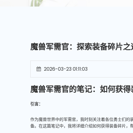
魔兽军需官：探索装备碎片之
2026-03-23 01:11:03
魔兽军需官的笔记：如何获得
引言：
作为魔兽世界中的军需官，我时刻关注着各位勇士们的
备。在这篇笔记中，我将详细介绍如何获得装备碎片，